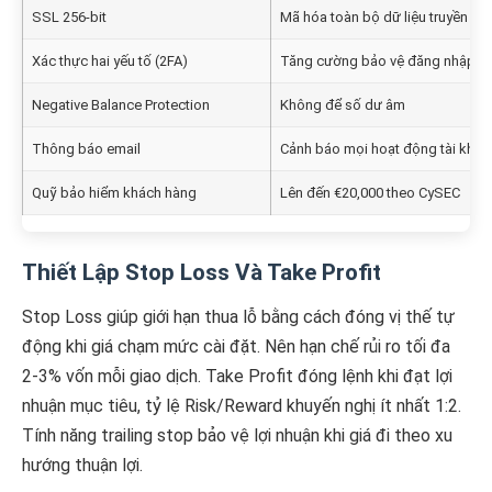
SSL 256-bit
Mã hóa toàn bộ dữ liệu truyền tải
Xác thực hai yếu tố (2FA)
Tăng cường bảo vệ đăng nhập
Negative Balance Protection
Không để số dư âm
Thông báo email
Cảnh báo mọi hoạt động tài khoả
Quỹ bảo hiểm khách hàng
Lên đến €20,000 theo CySEC
Thiết Lập Stop Loss Và Take Profit
Stop Loss giúp giới hạn thua lỗ bằng cách đóng vị thế tự
động khi giá chạm mức cài đặt. Nên hạn chế rủi ro tối đa
2-3% vốn mỗi giao dịch. Take Profit đóng lệnh khi đạt lợi
nhuận mục tiêu, tỷ lệ Risk/Reward khuyến nghị ít nhất 1:2.
Tính năng trailing stop bảo vệ lợi nhuận khi giá đi theo xu
hướng thuận lợi.