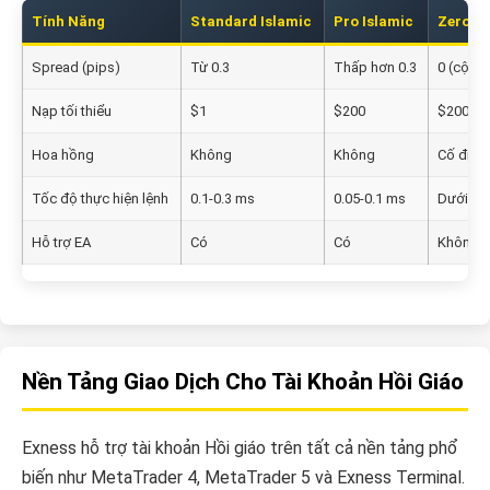
Tính Năng
Standard Islamic
Pro Islamic
Zero Is
Spread (pips)
Từ 0.3
Thấp hơn 0.3
0 (cộng
Nạp tối thiểu
$1
$200
$200
Hoa hồng
Không
Không
Cố định
Tốc độ thực hiện lệnh
0.1-0.3 ms
0.05-0.1 ms
Dưới 0.
Hỗ trợ EA
Có
Có
Không g
Nền Tảng Giao Dịch Cho Tài Khoản Hồi Giáo
Exness hỗ trợ tài khoản Hồi giáo trên tất cả nền tảng phổ
biến như MetaTrader 4, MetaTrader 5 và Exness Terminal.