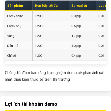
Sản phẩm
Đòn bẩy tối đa
Spread từ
Lot tối 
Forex chính
1:2000
0.0 pip
0.01
Forex phụ
1:2000
0.5 pip
0.01
Vàng
1:200
1.3 pip
0.01
Dầu thô
1:200
3.0 pip
0.01
Chỉ số
1:200
0.4 pip
0.01
Chúng tôi đảm bảo rằng trải nghiệm demo sẽ phản ánh sát
nhất điều kiện thực tế trên thị trường.
Lợi ích tài khoản demo